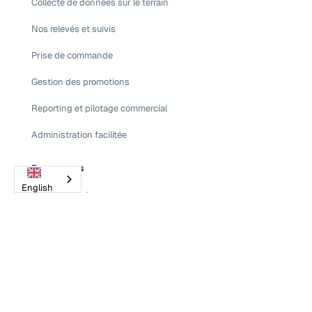
Collecte de données sur le terrain
Nos relevés et suivis
Prise de commande
Gestion des promotions
Reporting et pilotage commercial
Administration facilitée
Ressources
English
Nos cas clients
Blog
Guides et livres blancs
Comparateur de CRM
Glossaire