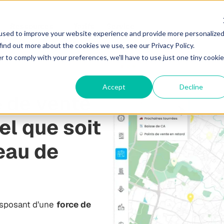
Ressources
Tarifs
Service
used to improve your website experience and provide more personalize
find out more about the cookies we use, see our Privacy Policy.
r to comply with your preferences, we'll have to use just one tiny cookie
Accept
Decline
e de vente
el que soit
seau de
isposant d’une
force de