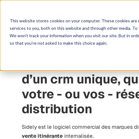
Pour qui?
Produit
This website stores cookies on your computer. These cookies are 
services to you, both on this website and through other media. To 
We won't track your information when you visit our site. But in orde
Field Service Management CRM
so that you're not asked to make this choice again.
Equipez votre forc
d’un crm unique, qu
votre - ou vos - ré
distribution
Sidely est le logiciel commercial des marques d
vente itinérante
internalisée.