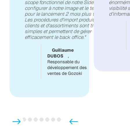
scope fonctionnel de notre Sidely, le
énormémen
configurer à notre image et le tester
visibilité
pour le lancement 2 mois plus tard.
d’informat
Les procédures d'import produit,
clients et d'assortiments sont très
simples et permettent de gérer
efficacement le back office."
Guillaume
DUBOS
,
Responsable du
développement des
ventes de Gozoki