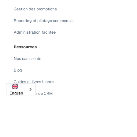
Gestion des promotions
Reporting et pilotage commercial
Administration facilitée
Ressources
Nos cas clients
Blog
Guides et livres blancs
English
Comparateur de CRM
Glossaire
FAQ
Télécharger l'app