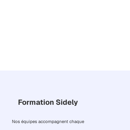
clients "
Angela Briceño,
Customer Success team
lead
Formation Sidely
Nos équipes accompagnent chaque