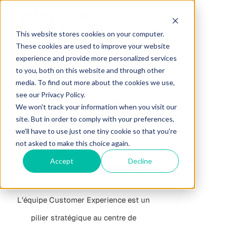
This website stores cookies on your computer.
These cookies are used to improve your website
experience and provide more personalized services
to you, both on this website and through other
media. To find out more about the cookies we use,
see our Privacy Policy.
L'accompagnement
We won't track your information when you visit our
Sidely
site. But in order to comply with your preferences,
we'll have to use just one tiny cookie so that you're
not asked to make this choice again.
Bien plus qu’un support, un
Accept
Decline
véritable partenariat dans la durée.
L’équipe Customer Experience est un
pilier stratégique au centre de