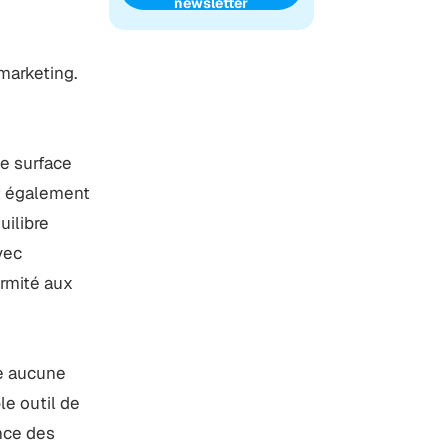
newsletter
 marketing.
ne surface
ut également
uilibre
vec
ormité aux
se aucune
le outil de
ence des