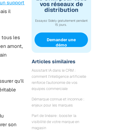
 un support
vos réseaux de
distribution
ais il
Essayez Sidely gratuitement pendant
15 jours.
 tous les
Demander une
démo
 en amont,
rain
Articles similaires
Assistant IA dans le CRM :
comment l’intelligence artificielle
surer qu’il
renforce l’autonomie de vos
équipes commerciale
éritable
Démarque connue et inconnue :
enjeux pour les marques
du
Part de linéaire : booster la
visibilité de votre marque en
urer son
magasin