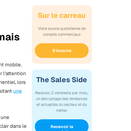
Sur le carreau
Votre source quotidienne de
mais
conseils commerciaux
S'inscrire
nt mobile.
r l’attention
The Sales Side
entiel, lors
sitant
une
Recevez, 2 vendredis par mois,,
un décryptage des tendances
et actualités du secteur et du
métier.
e une
lair dans le
Recevoir la