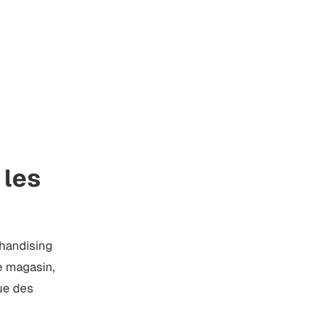
 les
chandising
e magasin,
sue des