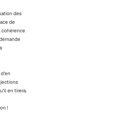
sation des
pace de
la cohérence
no demande
es
 d’en
ojections
il en tirera.
on !