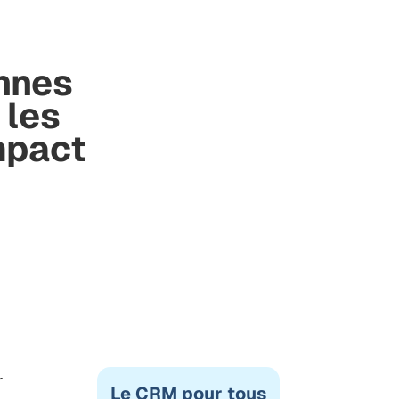
nnes
 les
mpact
r
Le CRM pour tous