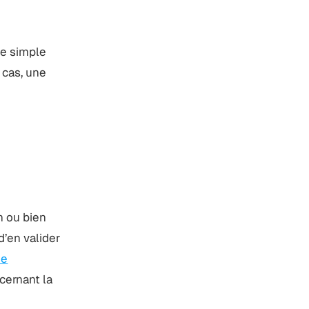
ne simple
 cas, une
n ou bien
d’en valider
de
cernant la