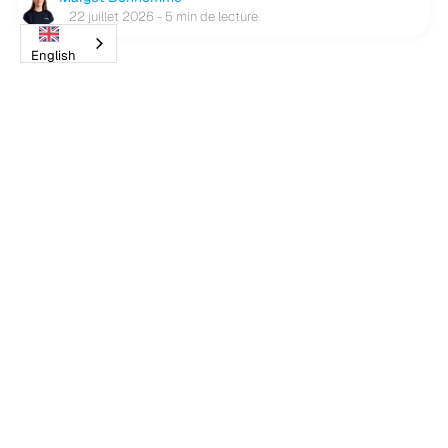
22 juillet 2026 - 5 min de lecture
English
Le CRM Sidely
Par réseau de distribution
Pour la GMS
Pour le CHR
Pour la RHF
Pour la pharma
Par secteur
Pour l'agro-alimentaire
Pour les bières et cidres
Pour les vins et spiritueux