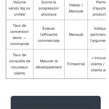
Volume
Suivre la
Permet
Hebdo /
vendu (kg ou
progression
d’ajuster 
Mensuel
unités)
physique
producti
Taux de
Évaluer
Indique l
conversion
l’efficacité
Mensuel
pertinence
devis →
commerciale
l’argumenta
commande
Taux de
= (nouvea
conquête de
Mesurer le
Trimestriel
clients / t
nouveaux
développement
clients acti
clients
💡 Ces indicateurs doivent être ventilés