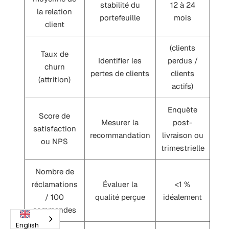
stabilité du
12 à 24
la relation
portefeuille
mois
client
(clients
Taux de
Identifier les
perdus /
churn
pertes de clients
clients
(attrition)
actifs)
Enquête
Score de
Mesurer la
post-
satisfaction
recommandation
livraison ou
ou NPS
trimestrielle
Nombre de
réclamations
Évaluer la
<1 %
/ 100
qualité perçue
idéalement
commandes
English