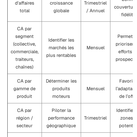
d'affaires
croissance
Trimestriel
couverture
total
globale
/ Annuel
fidélité
CA par
segment
Permet d
Identifier les
(collective,
prioriser 
marchés les
Mensuel
commerciale,
efforts d
plus rentables
traiteurs,
prospecti
chaînes)
CA par
Déterminer les
Favoris
gamme de
produits
Mensuel
l’adaptati
produit
moteurs
de l’offr
CA par
Piloter la
Identifie l
région /
performance
Trimestriel
zones à
secteur
géographique
potentie