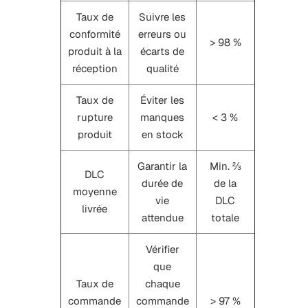
Taux de
Suivre les
conformité
erreurs ou
> 98 %
produit à la
écarts de
réception
qualité
Taux de
Éviter les
rupture
manques
< 3 %
produit
en stock
Garantir la
Min. ⅔
DLC
durée de
de la
moyenne
vie
DLC
livrée
attendue
totale
Vérifier
que
Taux de
chaque
commande
commande
> 97 %