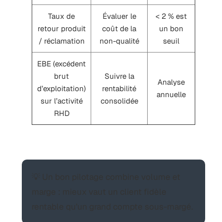
Taux de
Évaluer le
< 2 % est
retour produit
coût de la
un bon
/ réclamation
non-qualité
seuil
EBE (excédent
brut
Suivre la
Analyse
d’exploitation)
rentabilité
annuelle
sur l’activité
consolidée
RHD
💡 Un bon pilotage combine volume et
marge : mieux vaut un client fidèle
rentable qu’un grand compte sous-margé.