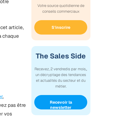
votre
Votre source quotidienne de
conseils commerciaux
et article,
S'inscrire
 à chaque
The Sales Side
Recevez, 2 vendredis par mois,,
un décryptage des tendances
et actualités du secteur et du
métier.
er
,
Recevoir la
vez pas être
newsletter
er vos