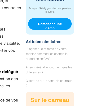
n, la
ou centrales
Essayez Sidely gratuitement pendant
15 jours.
Demander une
démo
les
es
Articles similaires
visibilité,
IA agentique et force de vente
orter vos
terrain : comment ça change le
quotidien en GMS
Agent général vs courtier : quelles
 délégué
différences ?
cation des
Qu’est-ce qu’un canal de courtage
vec les
?
e
Sur le carreau
nce de vos