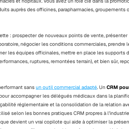
rmacies et hôpitaux. Vous avez un rôle clé dans la promotio
roduits auprès des officines, parapharmacies, groupements 
cette : prospecter de nouveaux points de vente, présenter 
oratoire, négocier les conditions commerciales, prendre l
r les équipes officinales, mettre en place les supports de 
erformances, ruptures, remontées terrain), et bien sûr, rep
 performant sans
un outil commercial adapté
. Un
CRM pour
 pour accompagner les délégués médicaux dans la planifi
traçabilité réglementaire et la consolidation de la relation a
tilisé selon les bonnes pratiques CRM propres à l’industri
e devient un vrai copilote qui aide à optimiser la prése