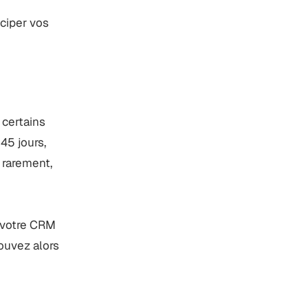
iciper vos
 certains
45 jours,
p rarement,
s votre CRM
pouvez alors