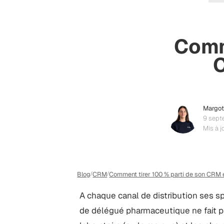
Comm
C
Margo
9 sept
Mis à j
Blog
CRM
Comment tirer 100 % parti de son CRM 
/
/
A chaque canal de distribution ses s
de délégué pharmaceutique ne fait pa