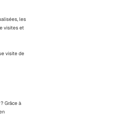
alisées, les
e visites et
e visite de
 ? Grâce à
en