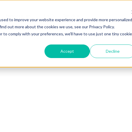
Ressources
Tarifs
Service
used to improve your website experience and provide more personalize
find out more about the cookies we use, see our Privacy Policy.
r to comply with your preferences, we'll have to use just one tiny cookie
Accept
Decline