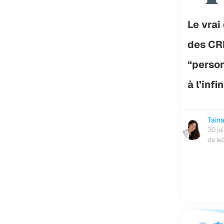
Le vrai
des C
“perso
à l’infin
Tain
30 ju
de le