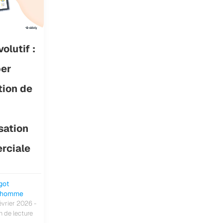
olutif :
per
tion de
sation
rciale
got
nhomme
évrier 2026 -
n de lecture