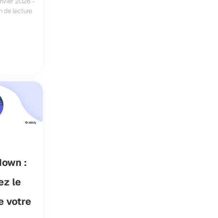
anvier 2026 -
n de lecture
own :
ez le
e votre