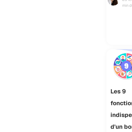
min d
Les 9
fonctio
indisp
d'un b