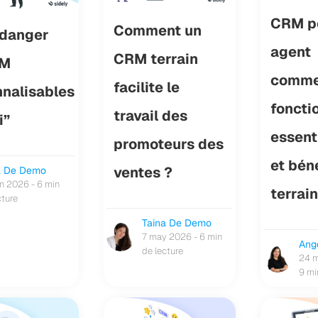
CRM p
Comment un
 danger
agent
CRM terrain
RM
commer
facilite le
nnalisables
foncti
travail des
i”
essent
promoteurs des
et bén
ventes ?
a De Demo
in 2026 - 6 min
terrain
cture
Taina De Demo
7 may 2026 - 6 min
Ang
de lecture
24 m
9 mi