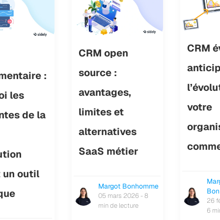
CRM év
CRM open
antici
source :
mentaire :
l’évolu
avantages,
i les
votre
limites et
ntes de la
organi
alternatives
comme
SaaS métier
ution
 un outil
Mar
Margot Bonhomme
Bo
ique
05 mars 2026 - 8
26 f
min de lecture
6 mi