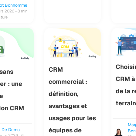
got Bonhomme
rs 2026 - 8 min
cture
Choisi
CRM
 sans
CRM à 
commercial :
ler : une
de la r
définition,
le
terrain
avantages et
tion CRM
usages pour les
Mar
équipes de
a De Demo
Bo
vrier 2026 - 6