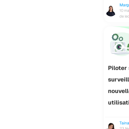
Mar
10 ma
de le
Piloter
surveil
nouvel
utilisa
Tain
23 fé