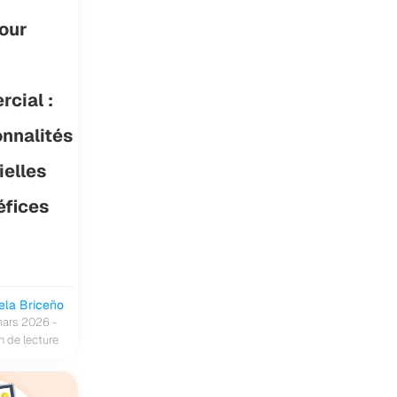
our
cial :
onnalités
ielles
éfices
ela Briceño
ars 2026 -
n de lecture