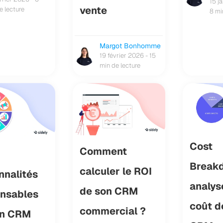
15 j
vente
e lecture
8 mi
Margot Bonhomme
19 février 2026 - 15
min de lecture
Cost
Comment
Breakd
calculer le ROI
nnalités
analys
de son CRM
ensables
coût d
commercial ?
on CRM