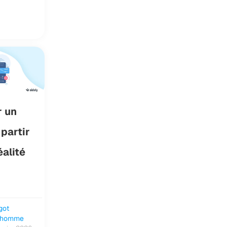
r un
partir
éalité
got
nhomme