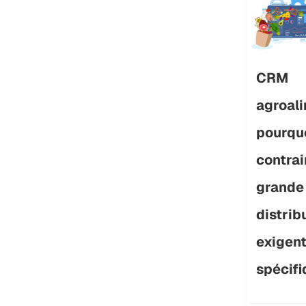
CRM
agroali
pourquo
contrai
grande
distrib
exigent
spécif