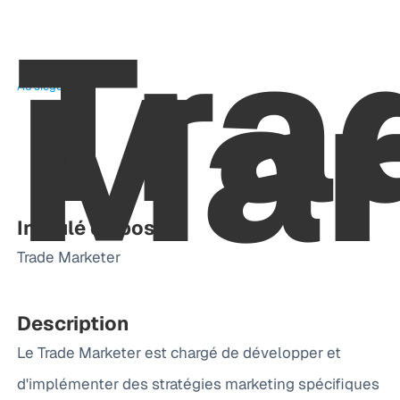
Tra
Mar
Au siège
Intitulé de poste
Trade Marketer
Description
Le Trade Marketer est chargé de développer et
d'implémenter des stratégies marketing spécifiques