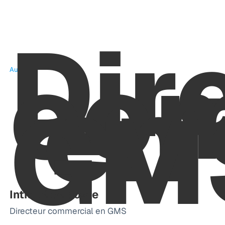
Dir
com
en
Au siège
GM
Intitulé de poste
Directeur commercial en GMS