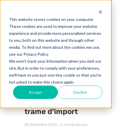
This website stores cookies on your computer.
These cookies are used to improve your website
experience and provide more personalized services
to you, both on this website and through other
media. To find out more about the cookies we use,
see our Privacy Policy.
We won't track your information when you visit our
Importez plus
site. But in order to comply with your preferences,
rapidement vos
we'll have to use just one tiny cookie so that you're
not asked to make this choice again.
campagnes grâce à
Accept
Decline
l’import massif et à la
trame d’import
26 décembre 2025 - 4 min de lecture