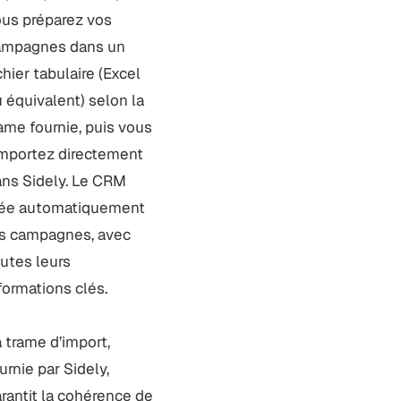
us préparez vos
ampagnes dans un
chier tabulaire (Excel
 équivalent) selon la
ame fournie, puis vous
importez directement
ns Sidely. Le CRM
rée automatiquement
s campagnes, avec
utes leurs
formations clés.
 trame d’import,
urnie par Sidely,
rantit la cohérence de