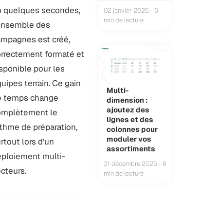
 quelques secondes,
02 janvier 2025 - 6
min de lecture
ensemble des
mpagnes est créé,
rrectement formaté et
sponible pour les
uipes terrain. Ce gain
Multi-
e temps change
dimension :
ajoutez des
omplètement le
lignes et des
thme de préparation,
colonnes pour
moduler vos
rtout lors d’un
assortiments
ploiement multi-
31 décembre 2025 - 6
cteurs.
min de lecture