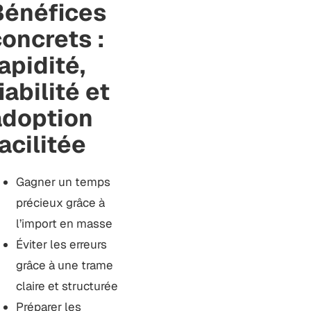
Bénéfices
oncrets :
apidité,
iabilité et
adoption
acilitée
Gagner un temps
précieux grâce à
l’import en masse
Éviter les erreurs
grâce à une trame
claire et structurée
Préparer les