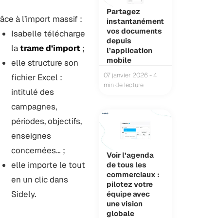
Partagez
âce à l’import massif :
instantanément
vos documents
Isabelle télécharge
depuis
la
trame d’import
;
l’application
mobile
elle structure son
07 janvier 2026 - 4
fichier Excel :
min de lecture
intitulé des
campagnes,
périodes, objectifs,
enseignes
concernées… ;
Voir l’agenda
elle importe le tout
de tous les
commerciaux :
en un clic dans
pilotez votre
Sidely.
équipe avec
une vision
globale