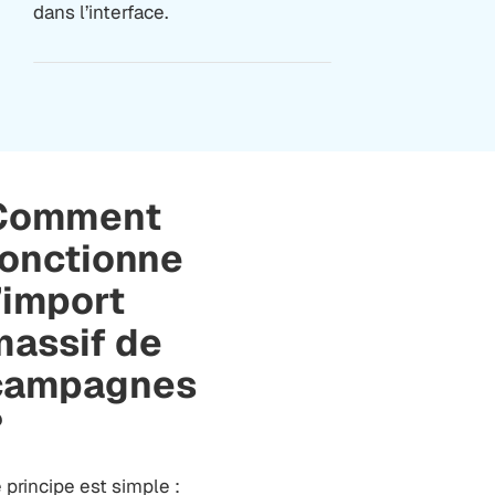
dans l’interface.
Comment
fonctionne
’import
massif de
campagnes
?
 principe est simple :