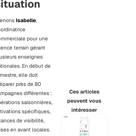
ituation
renons
Isabelle
,
ordinatrice
mmerciale pour une
ence terrain gérant
usieurs enseignes
tionales. En début de
imestre, elle doit
éparer près de 80
Ces articles
mpagnes différentes :
peuvent vous
érations saisonnières,
intéresser
tivations spécifiques,
lances de visibilité,
ses en avant locales.