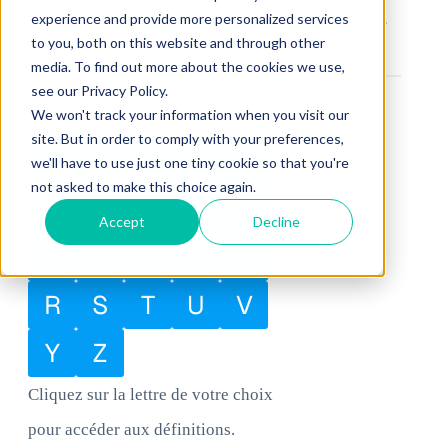
et des forces de vente des marques nationales.
experience and provide more personalized services
to you, both on this website and through other
media. To find out more about the cookies we use,
see our Privacy Policy.
We won't track your information when you visit our
site. But in order to comply with your preferences,
A
B
C
D
E
we'll have to use just one tiny cookie so that you're
not asked to make this choice again.
F
G
H
I
K
Accept
Decline
L
M
N
O
P
R
S
T
U
V
Y
Z
Cliquez sur la lettre de votre choix
pour accéder aux définitions.