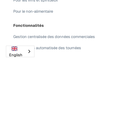
Pour les vins et spiritueux
Pour le non-alimentaire
Fonctionnalités
Gestion centralisée des données commerciales
Planification automatisée des tournées
English
Collecte de données sur le terrain
Nos relevés et suivis
Prise de commande
Gestion des promotions
Reporting et pilotage commercial
Administration facilitée
Ressources