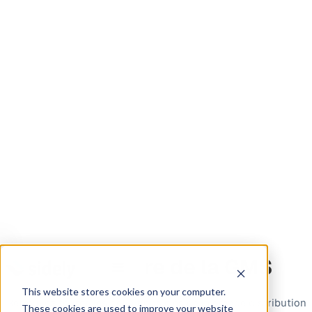
Le glossaire de la GMS
This website stores cookies on your computer.
Retrouvez toutes les définitions clés de la grande distribution
These cookies are used to improve your website