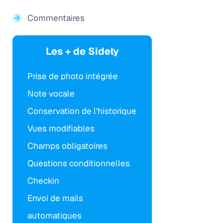
Commentaires
Les + de Sidely
Prise de photo intégrée
Note vocale
Conservation de l’historique
Vues modifiables
Champs obligatoires
Questions conditionnelles
Checkin
Envoi de mails
automatiques