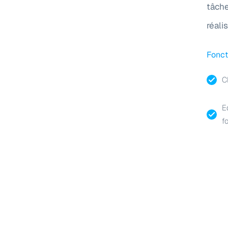
tâche
réali
Fonct
C
E
f