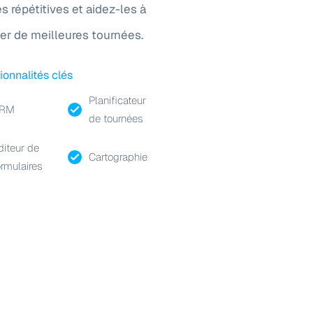
s répétitives et aidez-les à
ser de meilleures tournées.
ionnalités clés
Planificateur
RM
de tournées
diteur de
Cartographie
ormulaires