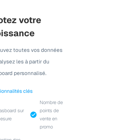
otez votre
oissance
ouvez toutes vos données
alysez les à partir du
oard personnalisé.
ionnalités clés
Nombre de
asboard sur
points de
esure
vente en
promo
estion des