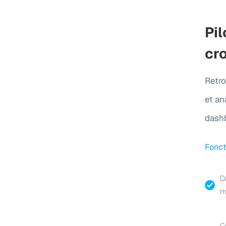
Pil
cr
Retr
et an
dashb
Fonct
D
m
G