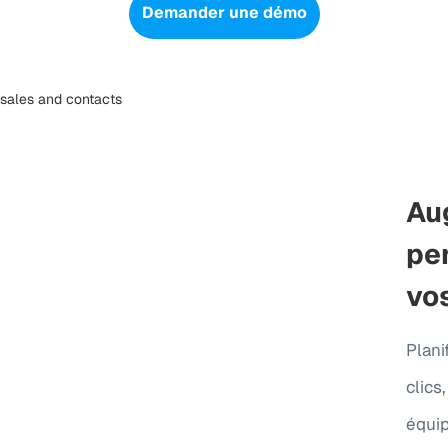
Demander une démo
Au
pe
vo
Plani
clics
équip