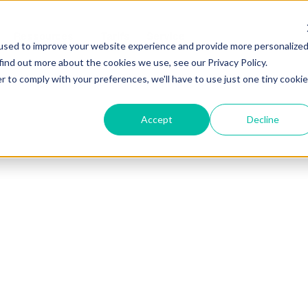
Ressources
Tarifs
Service
used to improve your website experience and provide more personalize
find out more about the cookies we use, see our Privacy Policy.
r to comply with your preferences, we'll have to use just one tiny cookie
Accept
Decline