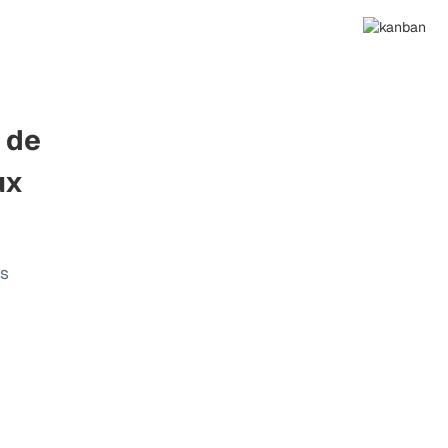
é de
ux
fs