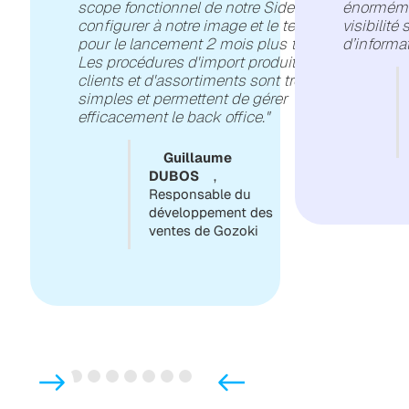
scope fonctionnel de notre Sidely, le
énormémen
configurer à notre image et le tester
visibilité
pour le lancement 2 mois plus tard.
d’informat
Les procédures d'import produit,
clients et d'assortiments sont très
simples et permettent de gérer
efficacement le back office."
Guillaume
DUBOS
,
Responsable du
développement des
ventes de Gozoki