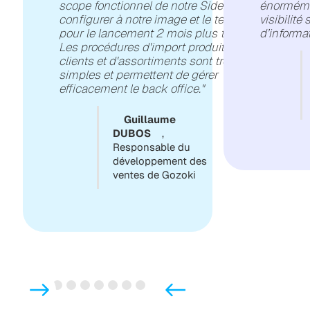
scope fonctionnel de notre Sidely, le
énormémen
configurer à notre image et le tester
visibilité
pour le lancement 2 mois plus tard.
d’informat
Les procédures d'import produit,
clients et d'assortiments sont très
simples et permettent de gérer
efficacement le back office."
Guillaume
DUBOS
,
Responsable du
développement des
ventes de Gozoki