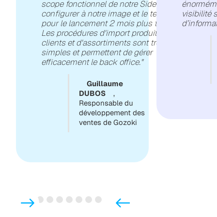
scope fonctionnel de notre Sidely, le
énormémen
configurer à notre image et le tester
visibilité
pour le lancement 2 mois plus tard.
d’informat
Les procédures d'import produit,
clients et d'assortiments sont très
simples et permettent de gérer
efficacement le back office."
Guillaume
DUBOS
,
Responsable du
développement des
ventes de Gozoki